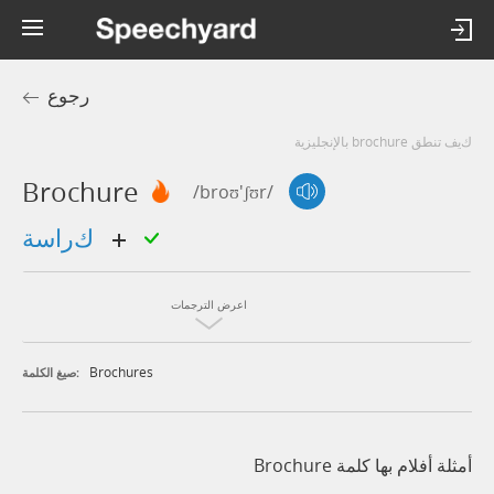
رجوع
كيف تنطق brochure بالإنجليزية
Brochure
/broʊ'ʃʊr/
كراسة
اعرض الترجمات
Brochures
صيغ الكلمة:
أمثلة أفلام بها كلمة Brochure