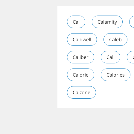
Cal
Calamity
Caldwell
Caleb
Caliber
Call
Calorie
Calories
Calzone