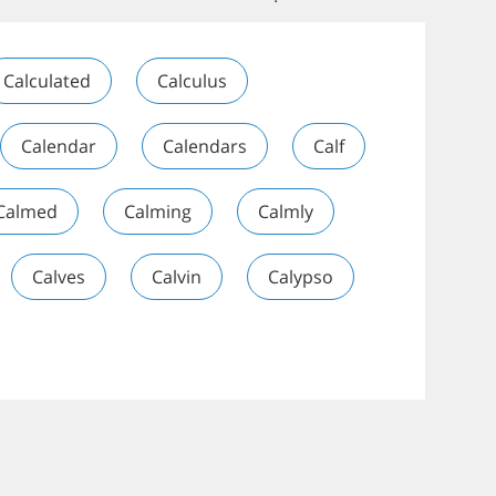
Calculated
Calculus
Calendar
Calendars
Calf
Calmed
Calming
Calmly
Calves
Calvin
Calypso