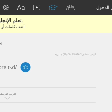
الدخول
تعلم الإنجليزية الحقيقية من الأفلام والكتب.
أضف كلمات أو عبارات للتعلم والتدريب مع متعلمين آخرين.
ed
كيف تنطق calibrated بالإنجليزية
breɪtʌd/
اعرض الترجمات