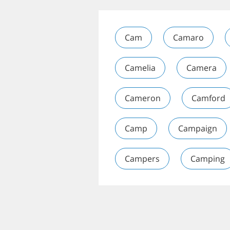
Cam
Camaro
Camelia
Camera
Cameron
Camford
Camp
Campaign
Campers
Camping