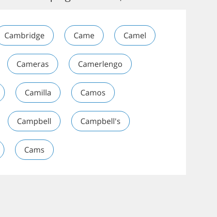
Cambridge
Came
Camel
Cameras
Camerlengo
Camilla
Camos
Campbell
Campbell's
Cams