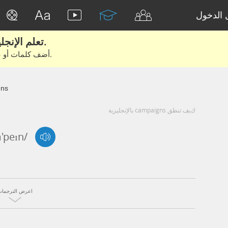
الدخول
تعلم الإنجليزية الحقيقية من الأفلام والكتب.
أضف كلمات أو عبارات للتعلم والتدريب مع متعلمين آخرين.
ns
كيف تنطق campaigns بالإنجليزية
'peɪn/
اعرض الترجمات