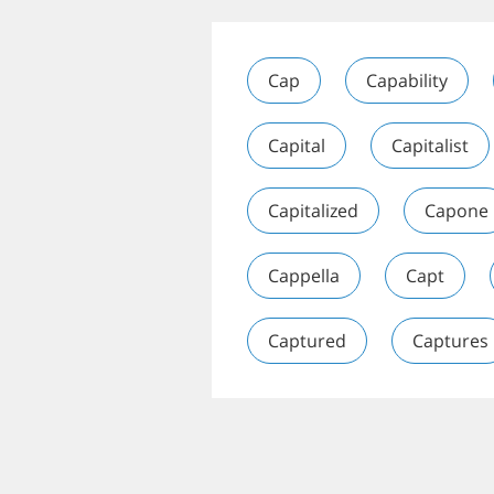
Cap
Capability
Capital
Capitalist
Capitalized
Capone
Cappella
Capt
Captured
Captures