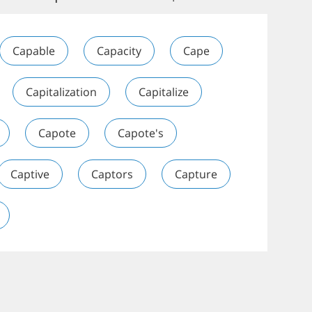
Capable
Capacity
Cape
Capitalization
Capitalize
Capote
Capote's
Captive
Captors
Capture