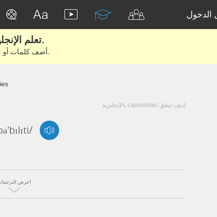
الدخول
تعلم الإنجليزية الحقيقية من الأفلام والكتب.
أضف كلمات أو عبارات للتعلم والتدريب مع متعلمين آخرين.
ies
كيف تنطق capabilities بالإنجليزية
ə'bɪlɪti/
اعرض الترجمات