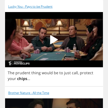
Lucky You - Pays to be Prudent
The
prudent
thing
would
be
to
just
call
,
protect
your
chips
...
Brother Nature - All the Time