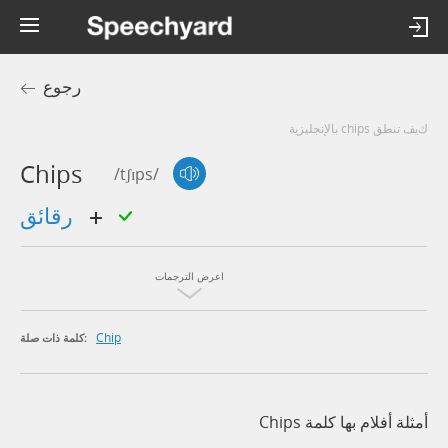
رجوع
كيف تنطق chips بالإنجليزية
Chips
/tʃɪps/
رقائق
اعرض الترجمات
Chip
كلمة ذات صلة:
أمثلة أفلام بها كلمة Chips