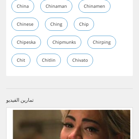
China
Chinaman
Chinamen
Chinese
Ching
Chip
Chipeska
Chipmunks
Chirping
Chit
Chitlin
Chivato
تمارين الفيديو