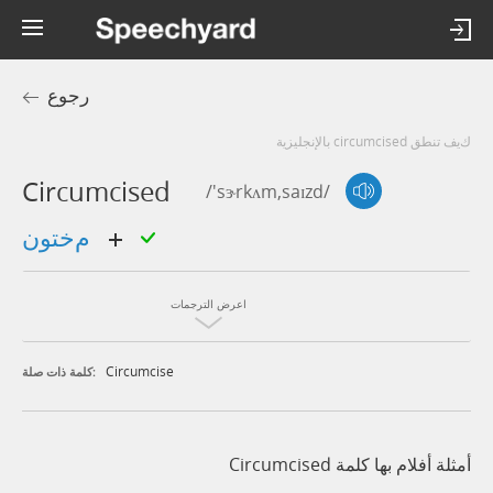
رجوع
كيف تنطق circumcised بالإنجليزية
Circumcised
/'sɝrkʌm,saɪzd/
مختون
اعرض الترجمات
Circumcise
كلمة ذات صلة:
أمثلة أفلام بها كلمة Circumcised