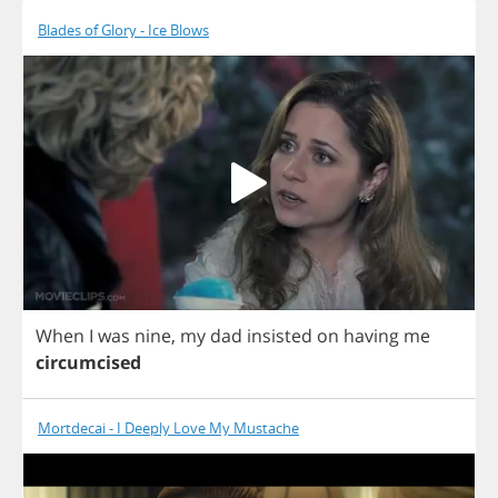
Blades of Glory - Ice Blows
When
I
was
nine
,
my
dad
insisted
on
having
me
circumcised
Mortdecai - I Deeply Love My Mustache