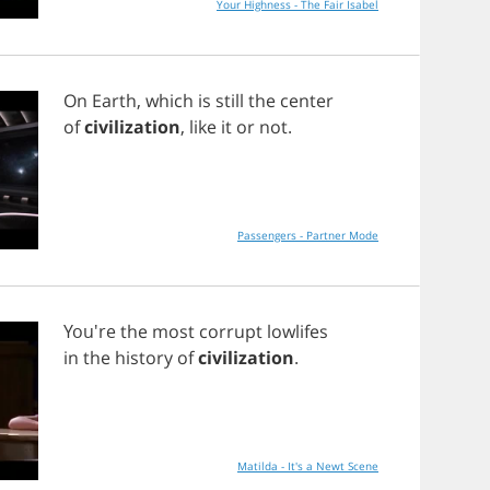
Your Highness - The Fair Isabel
On
Earth
,
which
is
still
the
center
of
civilization
,
like
it
or
not
.
Passengers - Partner Mode
You're
the
most
corrupt
lowlifes
in
the
history
of
civilization
.
Matilda - It's a Newt Scene