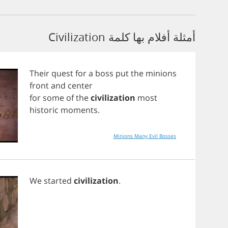
أمثلة أفلام بها كلمة Civilization
Their
quest
for
a
boss
put
the
minions
front
and
center
for
some
of
the
civilization
most
historic
moments
.
Minions Many Evil Bosses
We
started
civilization
.