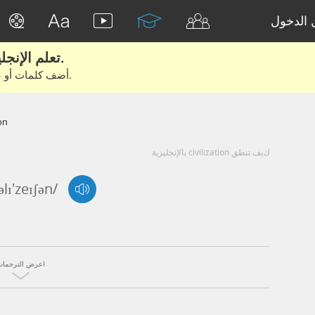
الدخول
تعلم الإنجليزية الحقيقية من الأفلام والكتب.
أضف كلمات أو عبارات للتعلم والتدريب مع متعلمين آخرين.
on
كيف تنطق civilization بالإنجليزية
əlɪ'zeɪʃən/
اعرض الترجمات