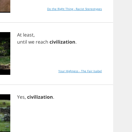
Do the Right Thing - Racist Stereotypes
At
least
,
until
we
reach
civilization
.
Your Highness - The Fair Isabel
Yes
,
civilization
.