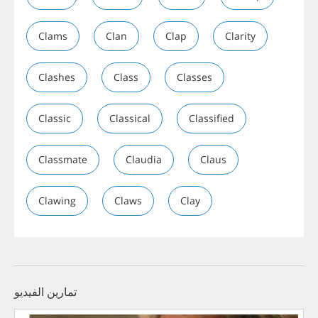
Clams
Clan
Clap
Clarity
Clashes
Class
Classes
Classic
Classical
Classified
Classmate
Claudia
Claus
Clawing
Claws
Clay
تمارين الفيديو