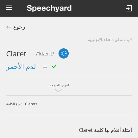
رجوع
كيف تنطق claret بالإنجليزية
Claret
/'klærɪt/
الدم الأحمر
اعرض الترجمات
Clarets
صيغ الكلمة:
أمثلة أفلام بها كلمة Claret