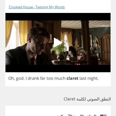
Crooked House - Twisting My Words
Oh
,
god
.
I
drank
far
too
much
claret
last
night
.
النطق الصوتي لكلمة Claret