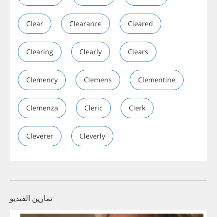
Clear
Clearance
Cleared
Clearing
Clearly
Clears
Clemency
Clemens
Clementine
Clemenza
Cleric
Clerk
Cleverer
Cleverly
تمارين الفيديو