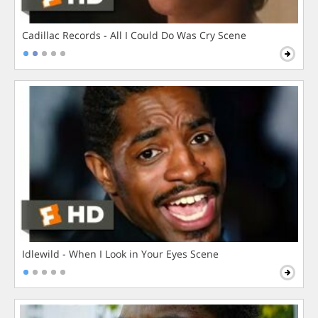
Cadillac Records - All I Could Do Was Cry Scene
Idlewild - When I Look in Your Eyes Scene