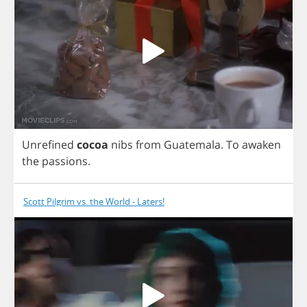
Unrefined
cocoa
nibs
from
Guatemala
.
To
awaken
the
passions
.
Scott Pilgrim vs. the World - Laters!