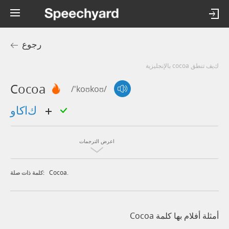
رجوع
كيف تنطق cocoa بالإنجليزية
Cocoa
/'koʊkoʊ/
كاكاو
اعرض الترجمات
Cocoa.
كلمة ذات صلة:
أمثلة أفلام بها كلمة Cocoa