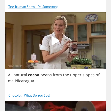
The Truman Show - Do Something!
All
natural
cocoa
beans
from
the
upper
slopes
of
mt
.
Nicaragua
.
Chocolat - What Do You See?