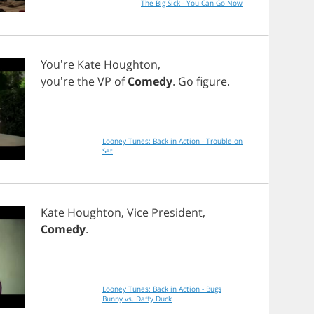
The Big Sick - You Can Go Now
You're
Kate
Houghton
,
you're
the
VP
of
Comedy
.
Go
figure
.
Looney Tunes: Back in Action - Trouble on
Set
Kate
Houghton
,
Vice
President
,
Comedy
.
Looney Tunes: Back in Action - Bugs
Bunny vs. Daffy Duck