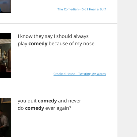
The Comedian - Did I Hear a But?
I
know
they
say
I
should
always
play
comedy
because
of
my
nose
.
Crooked House - Twisting My Words
you
quit
comedy
and
never
do
comedy
ever
again
?