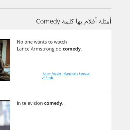
أمثلة أفلام بها كلمة Comedy
No
one
wants
to
watch
Lance
Armstrong
do
comedy
.
Funny People - Marginally Famous
A**hole
In
television
comedy
.