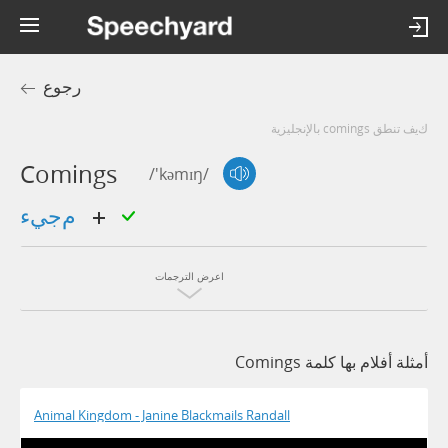
رجوع
كيف تنطق comings بالإنجليزية
Comings
/'kəmɪŋ/
مجيء
اعرض الترجمات
أمثلة أفلام بها كلمة Comings
Animal Kingdom - Janine Blackmails Randall