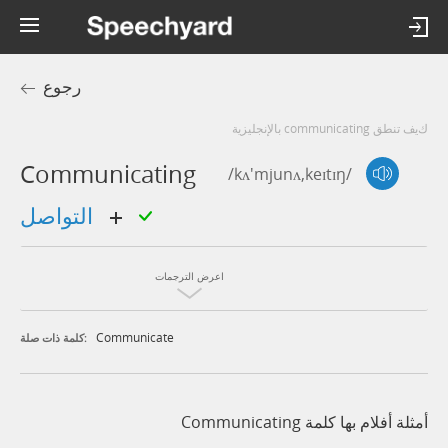
رجوع
كيف تنطق communicating بالإنجليزية
Communicating
/kʌ'mjunʌ,keɪtɪŋ/
التواصل
اعرض الترجمات
Communicate
كلمة ذات صلة:
أمثلة أفلام بها كلمة Communicating