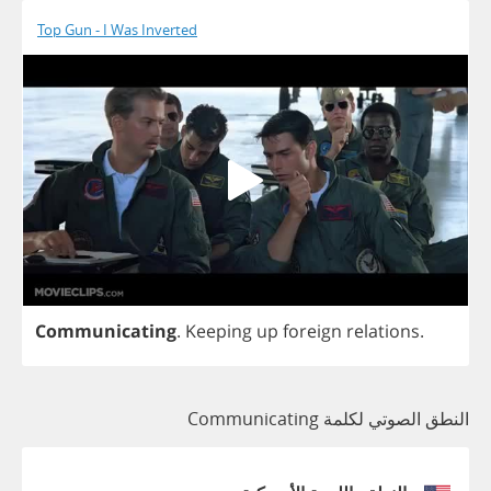
Top Gun - I Was Inverted
Communicating
.
Keeping
up
foreign
relations
.
النطق الصوتي لكلمة Communicating