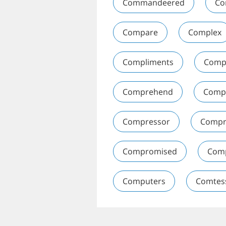
Commandeered
Co
Compare
Complex
Compliments
Comp
Comprehend
Comp
Compressor
Compr
Compromised
Com
Computers
Comtes