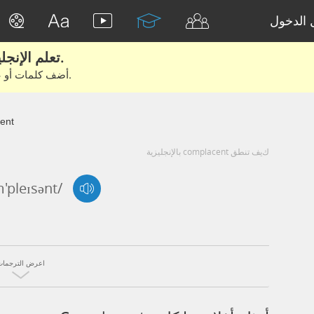
الدخول
تعلم الإنجليزية الحقيقية من الأفلام والكتب.
أضف كلمات أو عبارات للتعلم والتدريب مع متعلمين آخرين.
ent
كيف تنطق complacent بالإنجليزية
'pleɪsənt/
اعرض الترجمات