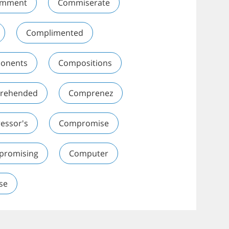
mment
Commiserate
Complimented
onents
Compositions
rehended
Comprenez
essor's
Compromise
promising
Computer
se