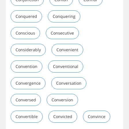
Conquered
Conquering
Conscious
Consecutive
Considerably
Convenient
Convention
Conventional
Convergence
Conversation
Conversed
Conversion
Convertible
Convicted
Convince