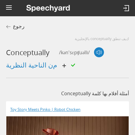
رجوع
كيف تنطق conceptually بالإنجليزية
Conceptually
/kən'sɛpʧuəlli/
من الناحية النظرية
أمثلة أفلام بها كلمة Conceptually
Toy Story Meets Pinko | Robot Chicken