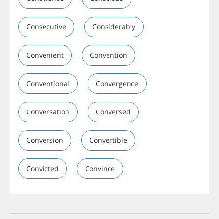
Consecutive
Considerably
Convenient
Convention
Conventional
Convergence
Conversation
Conversed
Conversion
Convertible
Convicted
Convince