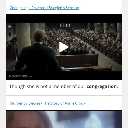
Changeling - Reverend Briegleb's Sermon
Though
she
is
not
a
member
of
our
congregation
,
Murder by Decree - The Story of Annie Crook