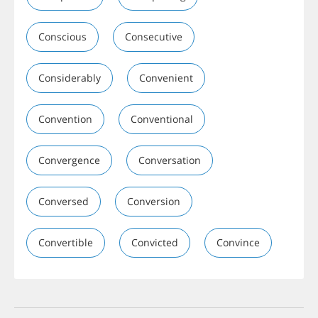
Conscious
Consecutive
Considerably
Convenient
Convention
Conventional
Convergence
Conversation
Conversed
Conversion
Convertible
Convicted
Convince