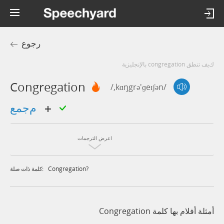
رجوع
كيف تنطق congregation بالإنجليزية
Congregation
/,kɑŋgrə'ɡeɪʃən/
مجمع
اعرض الترجمات
Congregation?
كلمة ذات صلة:
أمثلة أفلام بها كلمة Congregation