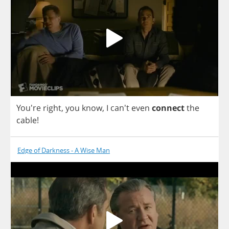
You're
right
,
you
know
,
I
can't
even
connect
the
cable
!
Edge of Darkness - A Wise Man