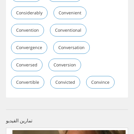
Considerably
Convenient
Convention
Conventional
Convergence
Conversation
Conversed
Conversion
Convertible
Convicted
Convince
تمارين الفيديو