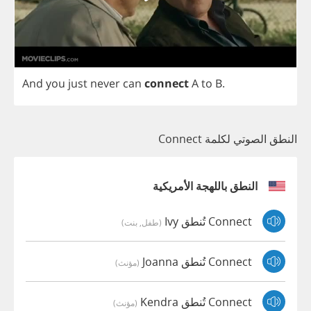
And
you
just
never
can
connect
A
to
B
.
النطق الصوتي لكلمة Connect
النطق باللهجة الأمريكية
Connect تُنطق Ivy
(طفل, بنت)
Connect تُنطق Joanna
(مؤنث)
Connect تُنطق Kendra
(مؤنث)