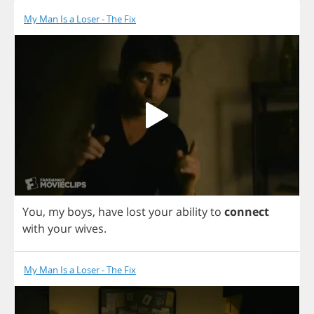
My Man Is a Loser - The Fix
You
,
my
boys
,
have
lost
your
ability
to
connect
with
your
wives
.
My Man Is a Loser - The Fix