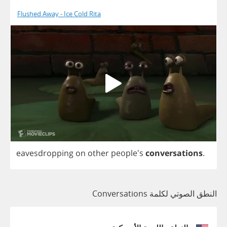
Flushed Away - Ice Cold Rita
eavesdropping
on
other
people's
conversations
.
النطق الصوتي لكلمة Conversations