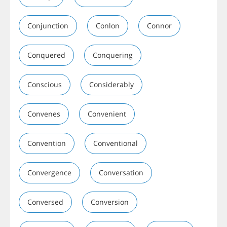
Conjunction
Conlon
Connor
Conquered
Conquering
Conscious
Considerably
Convenes
Convenient
Convention
Conventional
Convergence
Conversation
Conversed
Conversion