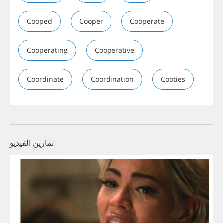
Cooped
Cooper
Cooperate
Cooperating
Cooperative
Coordinate
Coordination
Cooties
تمارين الفيديو