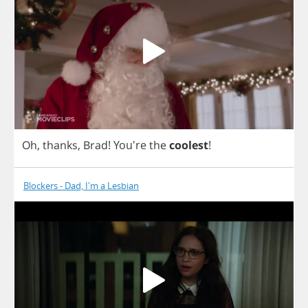
Oh
,
thanks
,
Brad
! You're
the
coolest
!
Blockers - Dad, I'm a Lesbian