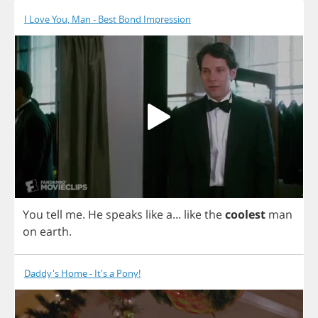
I Love You, Man - Best Bond Impression
You
tell
me
.
He
speaks
like
a
...
like
the
coolest
man
on
earth
.
Daddy's Home - It's a Pony!