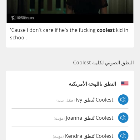
'Cause
I
don't
care
if
he's
the
fucking
coolest
kid
in
school
.
النطق الصوتي لكلمة Coolest
النطق باللهجة الأمريكية
Coolest تُنطق Ivy
(طفل, بنت)
Coolest تُنطق Joanna
(مؤنث)
Coolest تُنطق Kendra
(مؤنث)