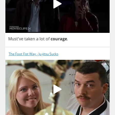
Must've
taken
a
lot
of
courage
.
The Foot Fist Way - Ju-jitsu Sucks