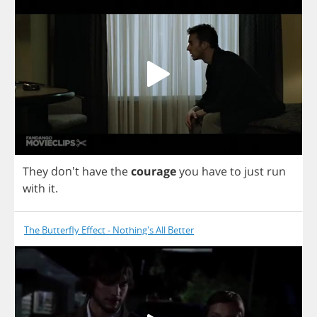
They
don't
have
the
courage
you
have
to
just
run
with
it
.
The Butterfly Effect - Nothing's All Better