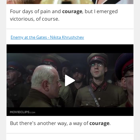
Four
days
of
pain
and
courage
,
but
I
emerged
victorious
,
of
course
.
Enemy at the Gates - Nikita Khrushchev
But
there's
another
way
,
a
way
of
courage
.