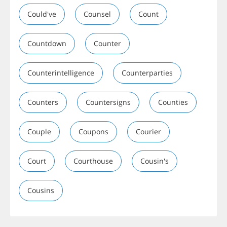
Could've
Counsel
Count
Countdown
Counter
Counterintelligence
Counterparties
Counters
Countersigns
Counties
Couple
Coupons
Courier
Court
Courthouse
Cousin's
Cousins