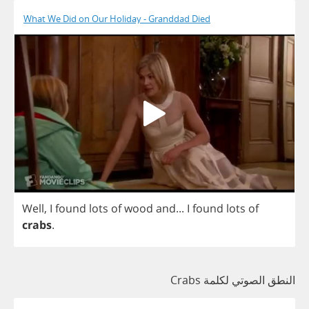
What We Did on Our Holiday - Granddad Died
Well
,
I
found
lots
of
wood
and
...
I
found
lots
of
crabs
.
النطق الصوتي لكلمة Crabs