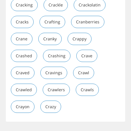
Cracking
Crackle
Crackolatin
Cracks
Crafting
Cranberries
Crane
Cranky
Crappy
Crashed
Crashing
Crave
Craved
Cravings
Crawl
Crawled
Crawlers
Crawls
Crayon
Crazy