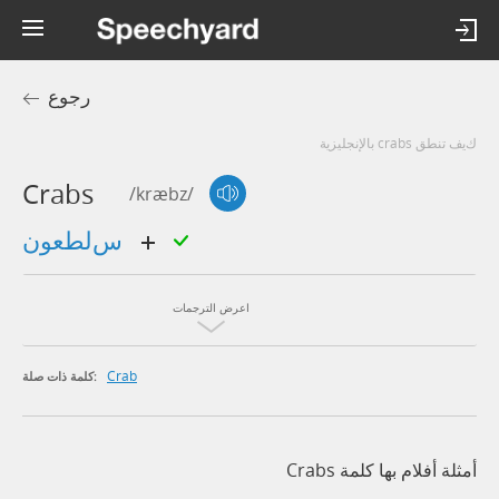
رجوع
كيف تنطق crabs بالإنجليزية
Crabs
/kræbz/
سلطعون
اعرض الترجمات
Crab
كلمة ذات صلة:
أمثلة أفلام بها كلمة Crabs