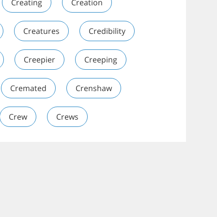
Creating
Creation
Creatures
Credibility
Creepier
Creeping
Cremated
Crenshaw
Crew
Crews