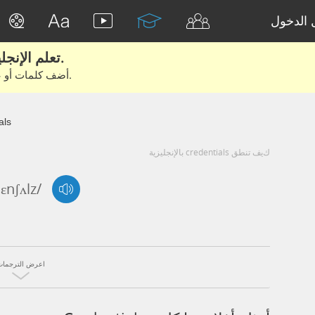
الدخول
تعلم الإنجليزية الحقيقية من الأفلام والكتب.
أضف كلمات أو عبارات للتعلم والتدريب مع متعلمين آخرين.
als
كيف تنطق credentials بالإنجليزية
dɛnʃʌlz/
اعرض الترجمات