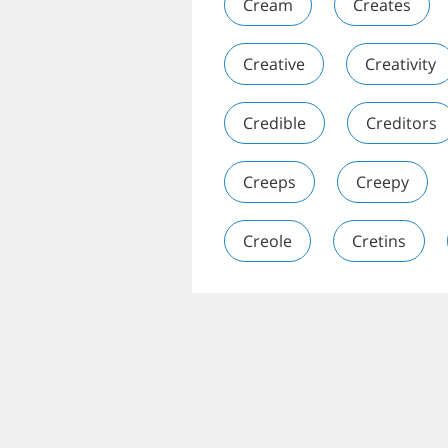
Cream
Creates
Creative
Creativity
Credible
Creditors
Creeps
Creepy
Creole
Cretins