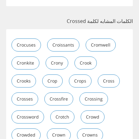
الكلمات المشابه لكلمة Crossed
Crocuses
Croissants
Cromwell
Cronkite
Crony
Crook
Crooks
Crop
Crops
Cross
Crosses
Crossfire
Crossing
Crossword
Crotch
Crowd
Crowded
Crown
Crowns