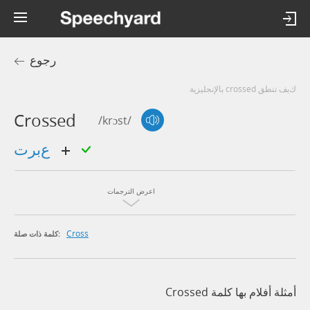
رجوع
كيف تنطق crossed بالإنجليزية
Crossed
/krɔst/
عبرت
اعرض الترجمات
Cross
كلمة ذات صلة:
أمثلة أفلام بها كلمة Crossed