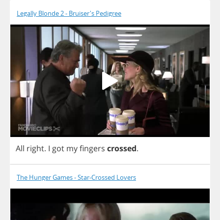
Legally Blonde 2 - Bruiser's Pedigree
All
right
.
I
got
my
fingers
crossed
.
The Hunger Games - Star-Crossed Lovers