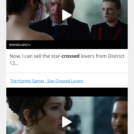
Now
,
I
can
sell
the
star
-
crossed
lovers
from
District
12...
The Hunger Games - Star-Crossed Lovers