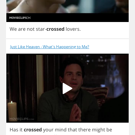
We
are
not
star
-
crossed
lovers
.
Just Like Heaven - What's Happening to Me?
Has
it
crossed
your
mind
that
there
might
be