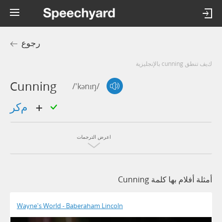
رجوع
كيف تنطق cunning بالإنجليزية
Cunning
/'kənɪŋ/
مكر
اعرض الترجمات
أمثلة أفلام بها كلمة Cunning
Wayne's World - Baberaham Lincoln