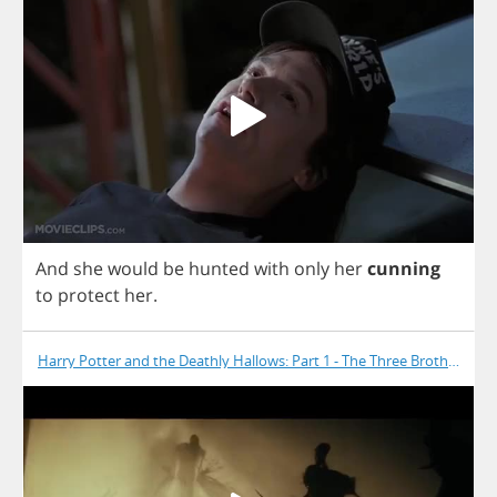
And
she
would
be
hunted
with
only
her
cunning
to
protect
her
.
Harry Potter and the Deathly Hallows: Part 1 - The Three Brothers