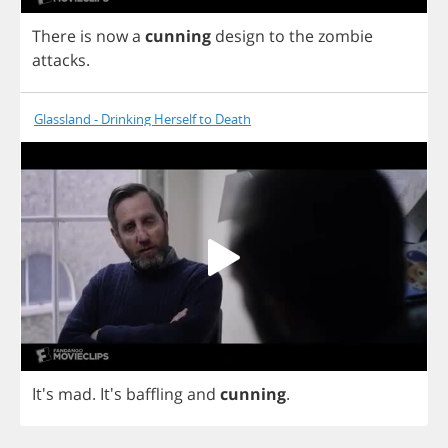
There
is
now
a
cunning
design
to
the
zombie
attacks
.
Glassland - Drinking Herself to Death
It's
mad
. It's
baffling
and
cunning
.