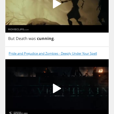
But
Death
was
cunning
.
Pride and Prejudice and Zombies - Deeply Under Your Spell