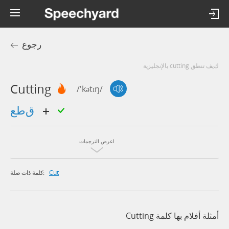
رجوع
كيف تنطق cutting بالإنجليزية
Cutting
/'kətɪŋ/
قطع
اعرض الترجمات
Cut
كلمة ذات صلة:
أمثلة أفلام بها كلمة Cutting