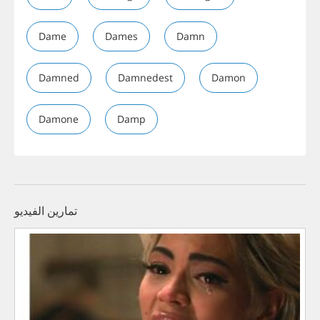
Dame
Dames
Damn
Damned
Damnedest
Damon
Damone
Damp
تمارين الفيديو