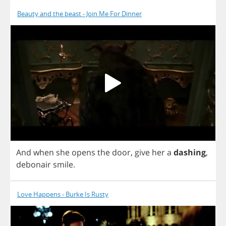
Beauty and the beast - Join Me For Dinner
And
when
she
opens
the
door
,
give
her
a
dashing
,
debonair
smile
.
Love Happens - Burke Is Rusty