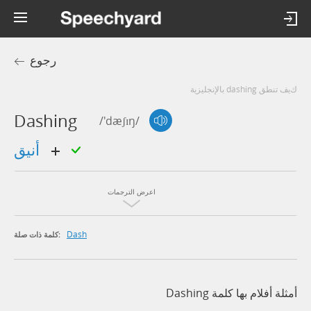
رجوع
كيف تنطق dashing بالإنجليزية
Dashing
/'dæʃɪŋ/
أنيق
اعرض الترجمات
Dash
كلمة ذات صلة:
أمثلة أفلام بها كلمة Dashing