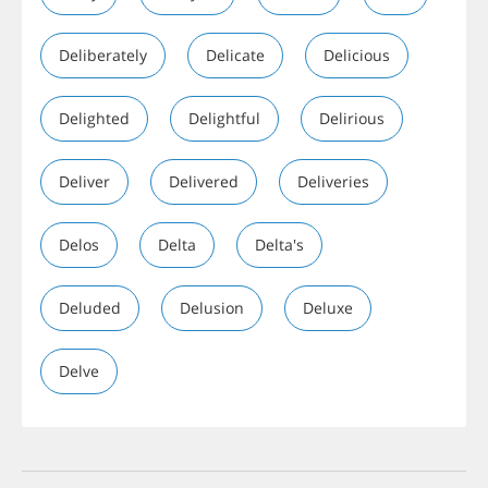
Deliberately
Delicate
Delicious
Delighted
Delightful
Delirious
Deliver
Delivered
Deliveries
Delos
Delta
Delta's
Deluded
Delusion
Deluxe
Delve