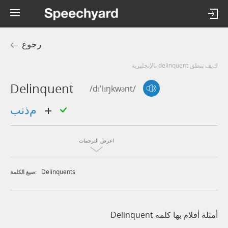
رجوع
كيف تنطق delinquent بالإنجليزية
Delinquent
/dɪ'lɪŋkwənt/
مذنب
اعرض الترجمات
Delinquents
صيغ الكلمة:
أمثلة أفلام بها كلمة Delinquent