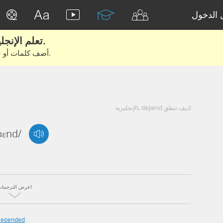
الدخول
تعلم الإنجليزية الحقيقية من الأفلام والكتب.
أضف كلمات أو عبارات للتعلم والتدريب مع متعلمين آخرين.
كيف تنطق depend بالإنجليزية
pɛnd/
اعرض الترجمات
epended