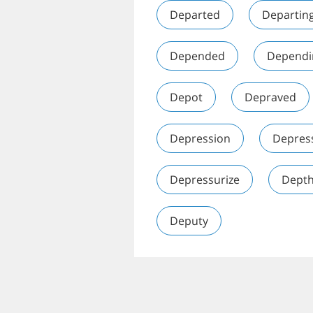
Departed
Departin
Depended
Dependi
Depot
Depraved
Depression
Depres
Depressurize
Dept
Deputy