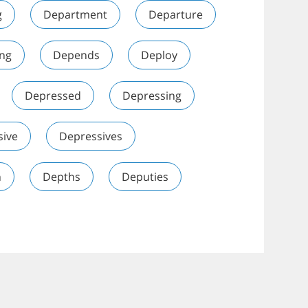
g
Department
Departure
ng
Depends
Deploy
Depressed
Depressing
sive
Depressives
h
Depths
Deputies