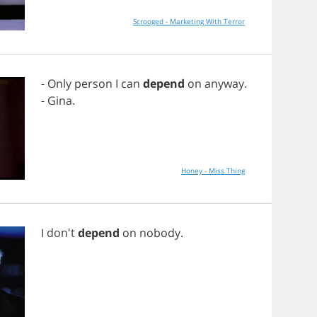
Scrooged - Marketing With Terror
-
Only
person
I
can
depend
on
anyway
.
-
Gina
.
Honey - Miss Thing
I
don't
depend
on
nobody
.