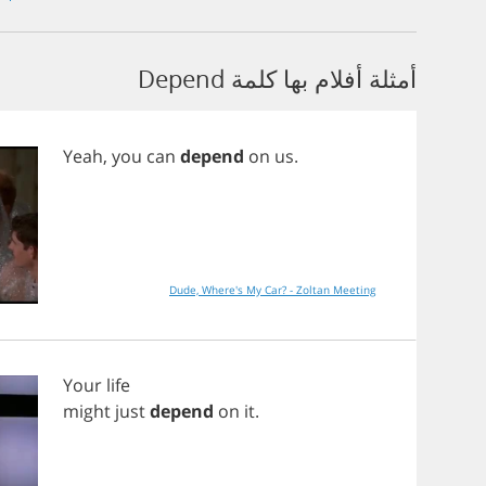
أمثلة أفلام بها كلمة Depend
Yeah
,
you
can
depend
on
us
.
Dude, Where's My Car? - Zoltan Meeting
Your
life
might
just
depend
on
it
.