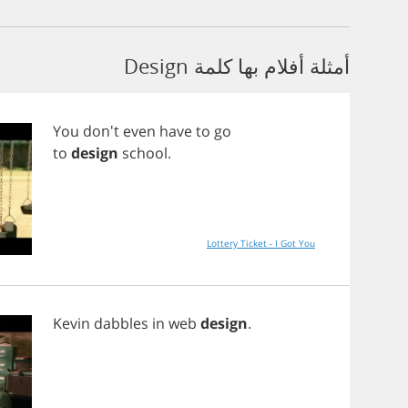
أمثلة أفلام بها كلمة Design
You
don't
even
have
to
go
to
design
school
.
Lottery Ticket - I Got You
Kevin
dabbles
in
web
design
.