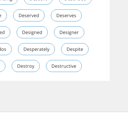
e
Deserved
Deserves
ed
Designed
Designer
dos
Desperately
Despite
Destroy
Destructive
Affiliate program
English