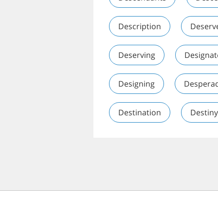
Description
Deserv
Deserving
Designat
Designing
Despera
Destination
Destiny
© 2026 Speechyard