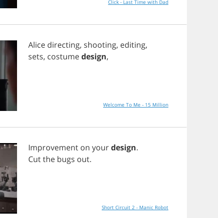
Click - Last Time with Dad
Alice
directing
,
shooting
,
editing
,
sets
,
costume
design
,
Welcome To Me - 15 Million
Improvement
on
your
design
.
Cut
the
bugs
out
.
Short Circuit 2 - Manic Robot