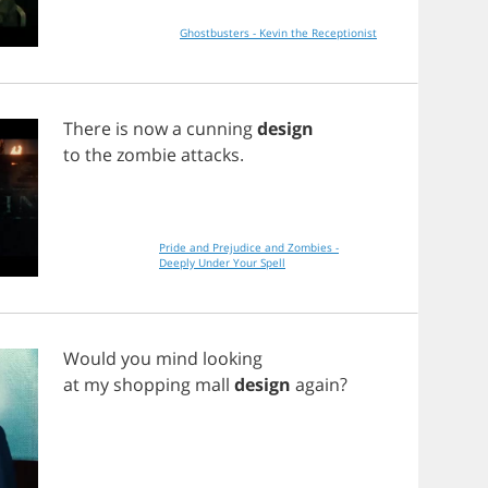
Ghostbusters - Kevin the Receptionist
There
is
now
a
cunning
design
to
the
zombie
attacks
.
Pride and Prejudice and Zombies -
Deeply Under Your Spell
Would
you
mind
looking
at
my
shopping
mall
design
again
?