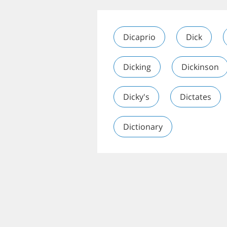
Dicaprio
Dick
Dicking
Dickinson
Dicky's
Dictates
Dictionary