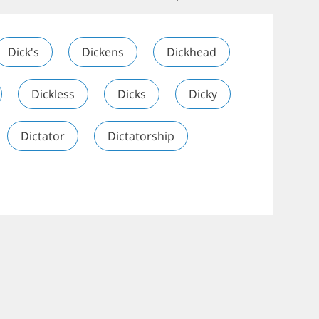
Dick's
Dickens
Dickhead
Dickless
Dicks
Dicky
Dictator
Dictatorship