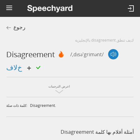
رجوع
كيف تنطق disagreement بالإنجليزية
Disagreement
/,dɪsə'grimənt/
خلاف
اعرض الترجمات
Disagreement.
كلمة ذات صلة:
أمثلة أفلام بها كلمة Disagreement