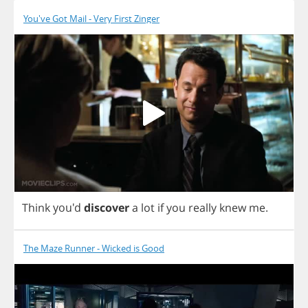
You've Got Mail - Very First Zinger
Think
you'd
discover
a
lot
if
you
really
knew
me
.
The Maze Runner - Wicked is Good