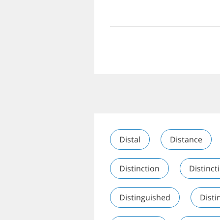
Distal
Distance
Distinction
Distinct
Distinguished
Disti