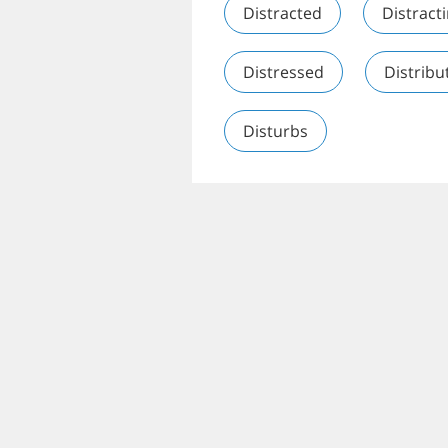
Distracted
Distract
Distressed
Distribu
Disturbs