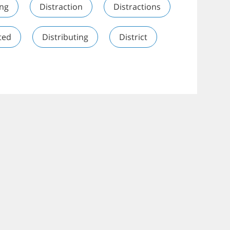
ing
Distraction
Distractions
ted
Distributing
District