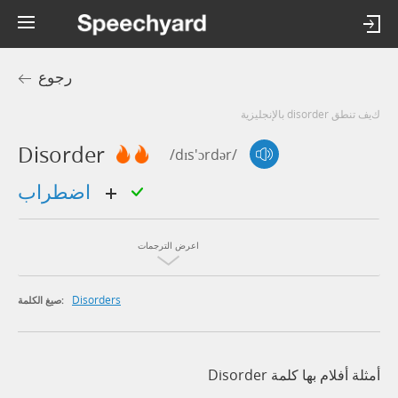
رجوع
كيف تنطق disorder بالإنجليزية
Disorder
/dɪs'ɔrdər/
اضطراب
اعرض الترجمات
Disorders
صيغ الكلمة:
أمثلة أفلام بها كلمة Disorder