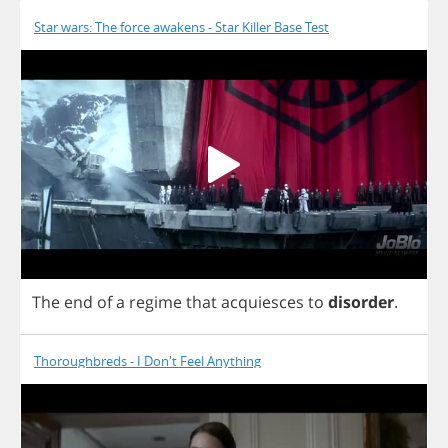
Star wars: The force awakens - Star Killer Base Test
The
end
of
a
regime
that
acquiesces
to
disorder
.
Thoroughbreds - I Don't Feel Anything