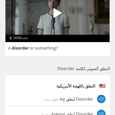
A
disorder
or
something
?
النطق الصوتي لكلمة Disorder
النطق باللهجة الأمريكية
Disorder تُنطق Ivy
(طفل, بنت)
Disorder تُنطق Joanna
(مؤنث)