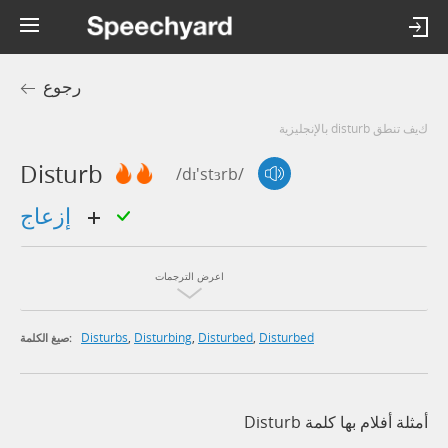
رجوع
كيف تنطق disturb بالإنجليزية
Disturb
/dɪ'stɜrb/
إزعاج
اعرض الترجمات
Disturbs
,
Disturbing
,
Disturbed
,
Disturbed
صيغ الكلمة:
أمثلة أفلام بها كلمة Disturb