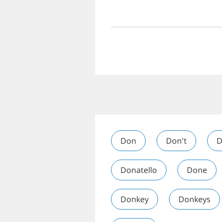
Don
Don't
D
Donatello
Done
Donkey
Donkeys