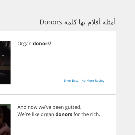
أمثلة أفلام بها كلمة Donors
Organ
donors
!
Biker Boyz - No More Racing
And
now
we've
been
gutted
.
We're
like
organ
donors
for
the
rich
.