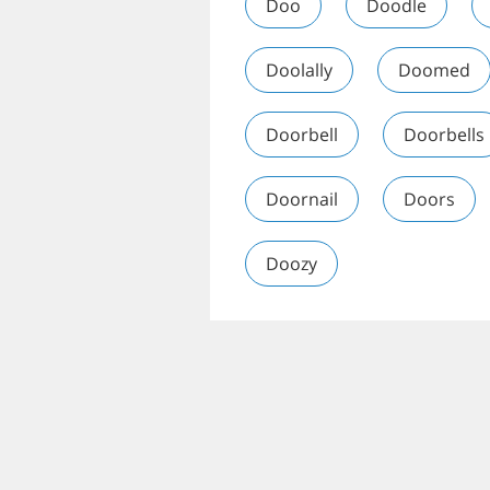
Doo
Doodle
Doolally
Doomed
Doorbell
Doorbells
Doornail
Doors
Doozy