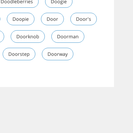
Doodleberries
Doogie
Doopie
Door
Door's
Doorknob
Doorman
Doorstep
Doorway