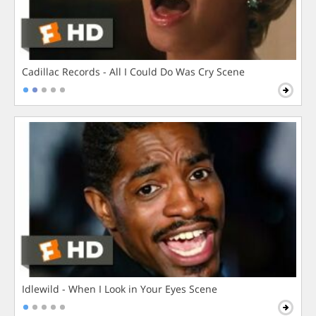
Cadillac Records - All I Could Do Was Cry Scene
Idlewild - When I Look in Your Eyes Scene