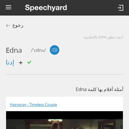
رجوع
كيف تنطق edna بالإنجليزية
Edna
/'ɛdnʌ/
إدنا
أمثلة أفلام بها كلمة Edna
Hairspray - Timeless Couple