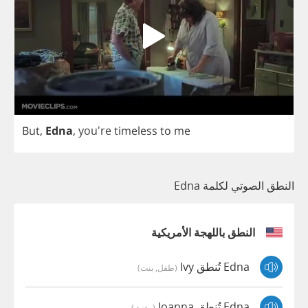
But
,
Edna
,
you're
timeless
to
me
النطق الصوتي لكلمة Edna
النطق باللهجة الأمريكية
Edna تُنطق Ivy
(طفل, بنت)
Edna تُنطق Joanna
(مؤنث)