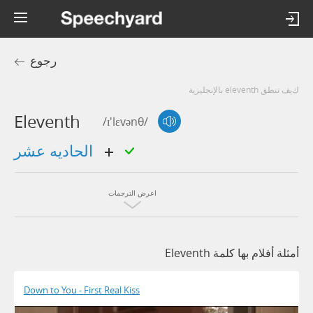
رجوع
كيف تنطق eleventh بالإنجليزية
Eleventh
/ɪ'lɛvənθ/
الحاديه عشر
اعرض الترجمات
أمثلة أفلام بها كلمة Eleventh
Down to You - First Real Kiss