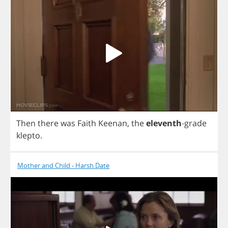
Then
there
was
Faith
Keenan
,
the
eleventh
-
grade
klepto
.
Mother and Child - Harsh Date