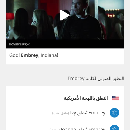
God
!
Embrey
,
Indiana
!
النطق الصوتي لكلمة Embrey
النطق باللهجة الأمريكية
Embrey تُنطق Ivy
(طفل, بنت)
Embrey تُنطق Joanna
(مؤنث)