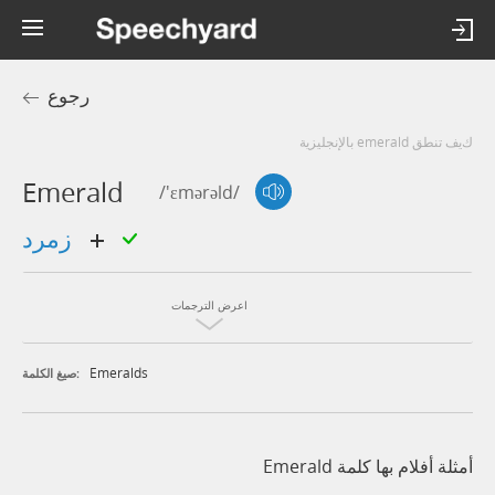
رجوع
كيف تنطق emerald بالإنجليزية
Emerald
/'ɛmərəld/
زمرد
اعرض الترجمات
Emeralds
صيغ الكلمة:
أمثلة أفلام بها كلمة Emerald