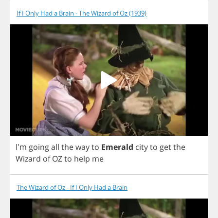
If I Only Had a Brain - The Wizard of Oz (1939)
I'm
going
all
the
way
to
Emerald
city
to
get
the
Wizard
of
OZ
to
help
me
The Wizard of Oz - If I Only Had a Brain