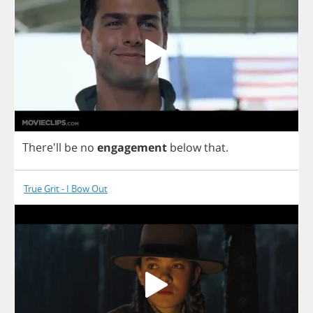
There'll
be
no
engagement
below
that
.
True Grit - I Bow Out