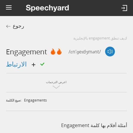
رجوع
كيف تنطق engagement بالإنجليزية
Engagement
/ɛn'ɡeɪdʒmənt/
الارتباط
اعرض الترجمات
Engagements
صيغ الكلمة:
أمثلة أفلام بها كلمة Engagement