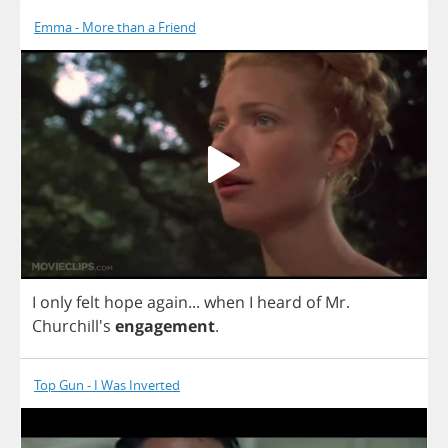
Emma - More than a Friend
I
only
felt
hope
again
...
when
I
heard
of
Mr
.
Churchill's
engagement
.
Top Gun - I Was Inverted