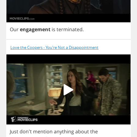
Our
engagement
is
terminated
.
Love the Coopers - You're Not a Disappointment
Just
don't
mention
anything
about
the