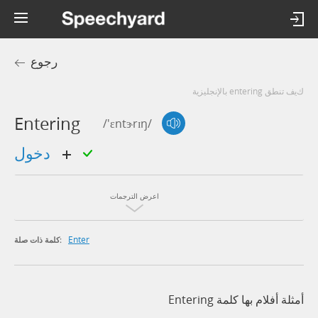
رجوع
كيف تنطق entering بالإنجليزية
Entering
/'ɛntɝrɪŋ/
دخول
اعرض الترجمات
Enter
كلمة ذات صلة:
أمثلة أفلام بها كلمة Entering