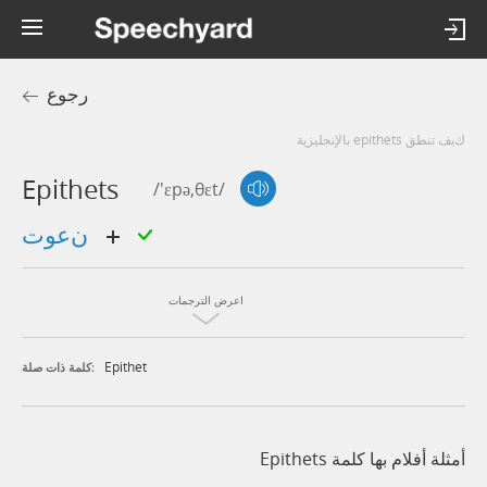
رجوع
كيف تنطق epithets بالإنجليزية
Epithets
/'ɛpə,θɛt/
نعوت
اعرض الترجمات
Epithet
كلمة ذات صلة:
أمثلة أفلام بها كلمة Epithets