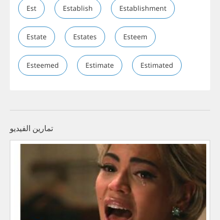
Est
Establish
Establishment
Estate
Estates
Esteem
Esteemed
Estimate
Estimated
تمارين الفيديو