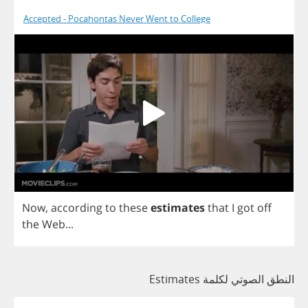
Accepted - Pocahontas Never Went to College
Now
,
according
to
these
estimates
that
I
got
off
the
Web
...
النطق الصوتي لكلمة Estimates