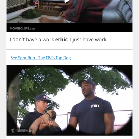
I
don't
have
a
work
ethic
.
I
just
have
work
.
See Spot Run - The FBI's Top Dog