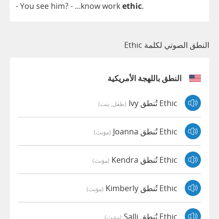
-
You
see
him
?
- ...
know
work
ethic
.
النطق الصوتي لكلمة Ethic
النطق باللهجة الأمريكية
Ethic تُنطق Ivy
(طفل, بنت)
Ethic تُنطق Joanna
(مؤنث)
Ethic تُنطق Kendra
(مؤنث)
Ethic تُنطق Kimberly
(مؤنث)
Ethic تُنطق Salli
(مؤنث)