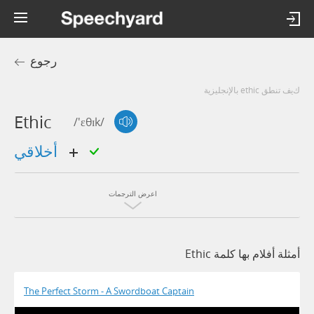
رجوع
كيف تنطق ethic بالإنجليزية
Ethic
/'ɛθɪk/
أخلاقي
اعرض الترجمات
أمثلة أفلام بها كلمة Ethic
The Perfect Storm - A Swordboat Captain