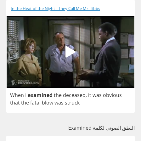
In the Heat of the Night - They Call Me Mr. Tibbs
When
I
examined
the
deceased
,
it
was
obvious
that
the
fatal
blow
was
struck
النطق الصوتي لكلمة Examined