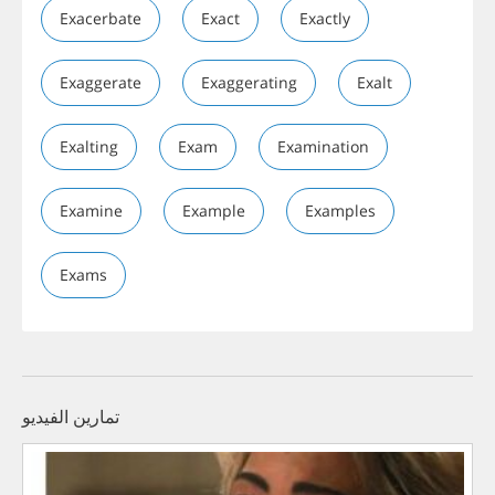
Exacerbate
Exact
Exactly
Exaggerate
Exaggerating
Exalt
Exalting
Exam
Examination
Examine
Example
Examples
Exams
تمارين الفيديو