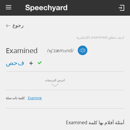
رجوع
كيف تنطق examined بالإنجليزية
Examined
/ɪɡ'zæmʌnd/
فحص
اعرض الترجمات
Examine
كلمة ذات صلة:
أمثلة أفلام بها كلمة Examined