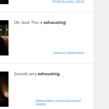
My Man Is a Loser - The Fix
Oh
,
God
.
This
is
exhausting
!
Ocean's 8 - Framing the Ex
Sounds
very
exhausting
.
Downton Abbey - You Are the Future of
Downton