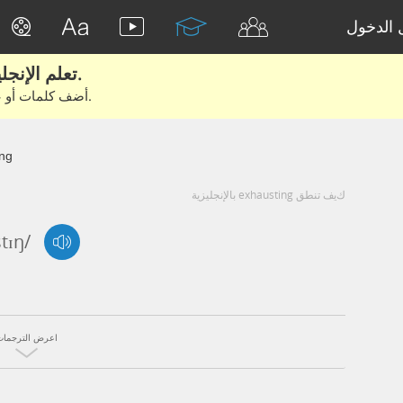
الدخول
تعلم الإنجليزية الحقيقية من الأفلام والكتب.
أضف كلمات أو عبارات للتعلم والتدريب مع متعلمين آخرين.
ng
كيف تنطق exhausting بالإنجليزية
stɪŋ/
اعرض الترجمات