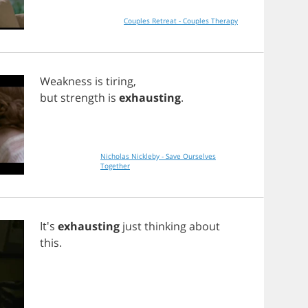
Couples Retreat - Couples Therapy
Weakness
is
tiring
,
but
strength
is
exhausting
.
Nicholas Nickleby - Save Ourselves
Together
It's
exhausting
just
thinking
about
this
.